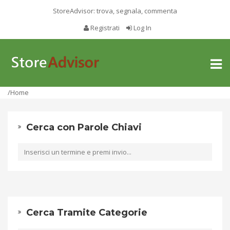
StoreAdvisor: trova, segnala, commenta
Registrati
Log In
Toggl
naviga
/Home
Cerca con Parole Chiavi
Cerca Tramite Categorie