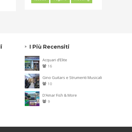
ti in
re o
i
I Più Recensiti
Acquari d’Elite
nuti
16
Gino Guitars e Strumenti Musicali
ti”)
10
ia di
D’Amar Fish & More
dio o
9
o o