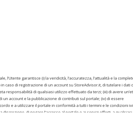
ale, l’Utente garantisce (i) la veridicità, l’accuratezza, l’attualità e la comple
i) in caso di registrazione di un account su StoreAdvisor.it, di tutelare i dati 
 responsabilità di qualsiasi utilizzo effettuato da terzi; (iii) di avere un’e
di un account e la pubblicazione di contributi sul portale; (iv) di essere
do e a utilizzare il portale in conformità a tutti i termini e le condizioni ivi
iva discrezione, di negare l’accesso al portale e ai servizi offerti, a qualsiasi
ncluso, in via esemplificativa, in caso di violazione del presente Accordo. 
eplicare, pubblicare, ridistribuire i contenuti del portale o qualsiasi parte
oreAdvisor apprezza le opinioni degli Utenti. Attraverso l’invio di contenut