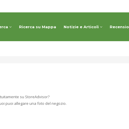
erca
Ricerca su Mappa
Notizie e Articoli
Recensi
tuitamente su StoreAdvisor?
uoi puoi allegare una foto del negozio.