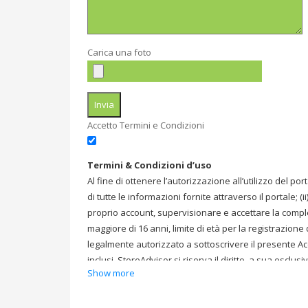
Carica una foto
Accetto Termini e Condizioni
Termini & Condizioni d’uso
Al fine di ottenere l’autorizzazione all’utilizzo del port
di tutte le informazioni fornite attraverso il portale; (i
proprio account, supervisionare e accettare la completa
maggiore di 16 anni, limite di età per la registrazione 
legalmente autorizzato a sottoscrivere il presente Accor
inclusi. StoreAdvisor si riserva il diritto, a sua esclus
Show more
Utente, in qualsiasi momento e per qualsiasi motivo, i
severamente vietato copiare, trasmettere, riprodurre, r
esso, senza previo consenso scritto di StoreAdvisor St