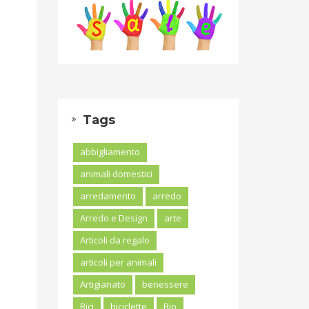
Tags
abbigliamento
animali domestici
arredamento
arredo
Arredo e Design
arte
Articoli da regalo
articoli per animali
Artigianato
benessere
Bici
biciclette
Bio