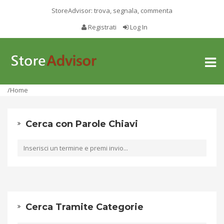
StoreAdvisor: trova, segnala, commenta
Registrati
Log In
Toggl
naviga
/Home
Cerca con Parole Chiavi
Cerca Tramite Categorie