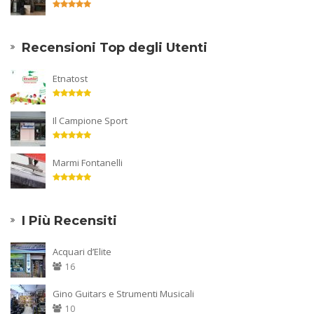
Recensioni Top degli Utenti
Etnatost
Il Campione Sport
Marmi Fontanelli
I Più Recensiti
Acquari d’Elite
16
Gino Guitars e Strumenti Musicali
10