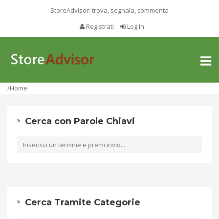
StoreAdvisor: trova, segnala, commenta
Registrati
Log In
Toggl
naviga
/Home
Cerca con Parole Chiavi
Cerca Tramite Categorie