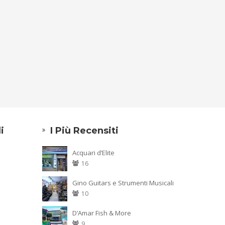
i
I Più Recensiti
Acquari d’Elite
16
Gino Guitars e Strumenti Musicali
10
D’Amar Fish & More
9