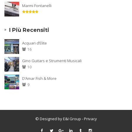
Marmi Fontanelli
I Più Recensiti
Acquari d’Elite
16
Gino Guitars e Strumenti Musicali
10
D’Amar Fish & More
9
© Designed by E&I Group
- Privacy