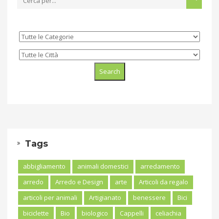
Tags
abbigliamento
animali domestici
arredamento
arredo
Arredo e Design
arte
Articoli da regalo
articoli per animali
Artigianato
benessere
Bici
biciclette
Bio
biologico
Cappelli
celiachia