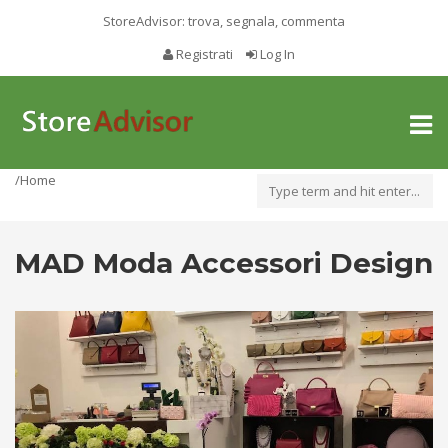
StoreAdvisor: trova, segnala, commenta
Registrati
Log In
Toggl
naviga
/Home
MAD Moda Accessori Design