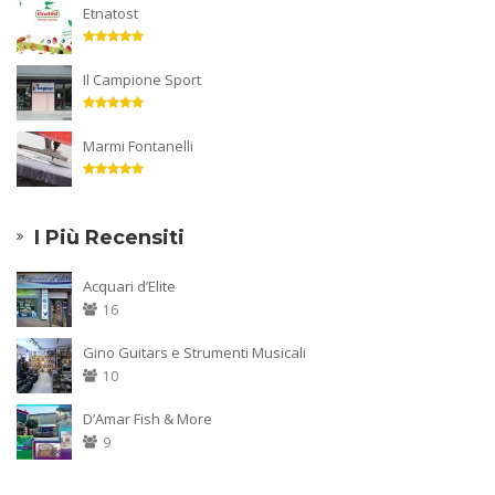
Etnatost
Il Campione Sport
Marmi Fontanelli
I Più Recensiti
Acquari d’Elite
16
Gino Guitars e Strumenti Musicali
10
D’Amar Fish & More
9