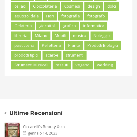
celiaci
Cioccolateria
Cosmesi
design
dolci
equosolidale
Fiori
fotografia
fotografo
Gelateria
giocattoli
grafica
informatica
libreria
Milano
Mobili
musica
Noleggio
pasticceria
Pelletteria
Piante
Prodotti Biologici
prodotti tipici
scarpe
strumenti
Strumenti Musicali
tessuti
vegano
wedding
Ultime Recensioni
Ciccarelli’s Beauty & co
gennaio 14, 2023