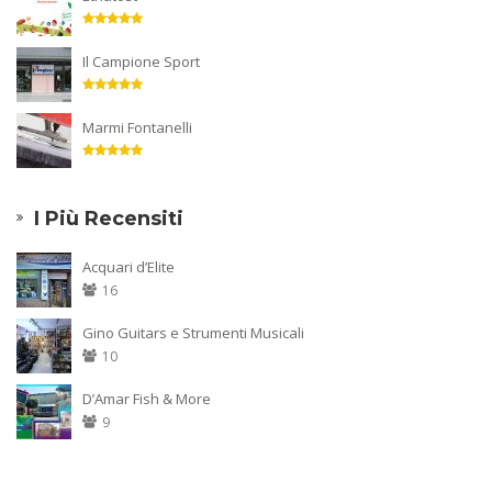
Il Campione Sport
Marmi Fontanelli
I Più Recensiti
Acquari d’Elite
16
Gino Guitars e Strumenti Musicali
10
D’Amar Fish & More
9