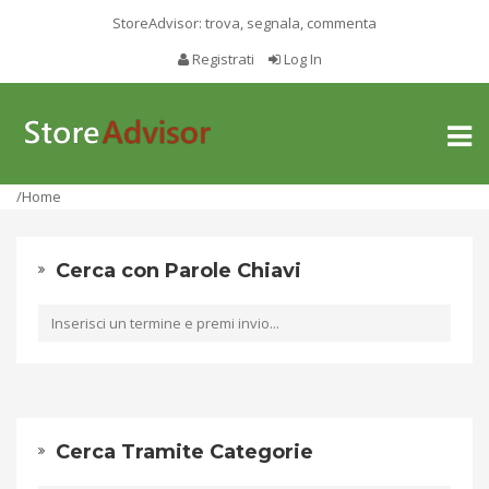
StoreAdvisor: trova, segnala, commenta
Registrati
Log In
Toggl
naviga
/Home
Cerca con Parole Chiavi
Cerca Tramite Categorie