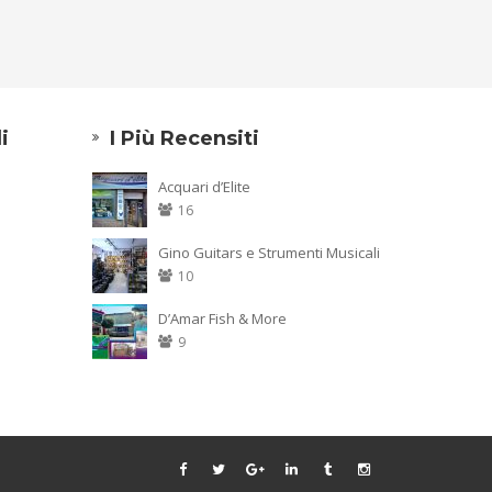
i
I Più Recensiti
Acquari d’Elite
16
Gino Guitars e Strumenti Musicali
10
D’Amar Fish & More
9