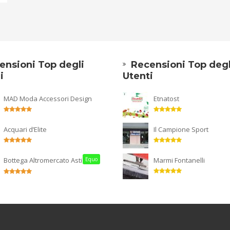
ensioni Top degli
Recensioni Top degl
i
Utenti
MAD Moda Accessori Design
Etnatost
Acquari d’Elite
Il Campione Sport
Bottega Altromercato Asti
Equo
Marmi Fontanelli