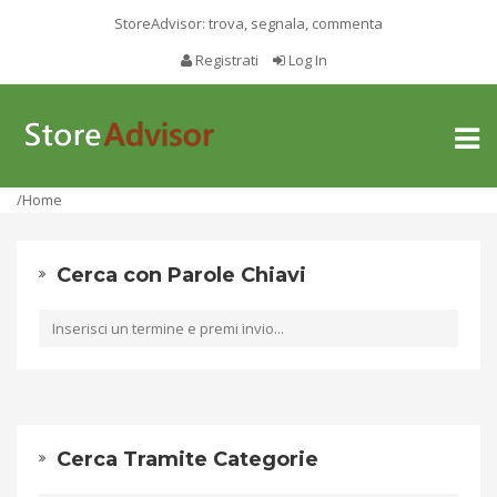
StoreAdvisor: trova, segnala, commenta
Registrati
Log In
Toggl
naviga
/Home
Cerca con Parole Chiavi
Cerca Tramite Categorie