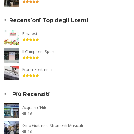
Recensioni Top degli Utenti
Etnatost
Il Campione Sport
Marmi Fontanelli
I Più Recensiti
Acquari d’Elite
16
Gino Guitars e Strumenti Musicali
10