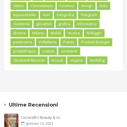
celiaci
Cioccolateria
Cosmesi
design
dolci
equosolidale
Fiori
fotografia
fotografo
Gelateria
giocattoli
grafica
informatica
libreria
Milano
Mobili
musica
Noleggio
pasticceria
Pelletteria
Piante
Prodotti Biologici
prodotti tipici
scarpe
strumenti
Strumenti Musicali
tessuti
vegano
wedding
Ultime Recensioni
Ciccarelli’s Beauty & co
gennaio 14, 2023