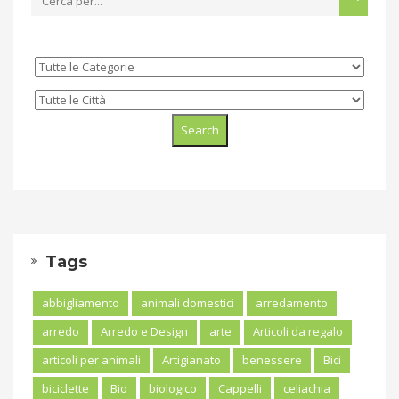
Tags
abbigliamento
animali domestici
arredamento
arredo
Arredo e Design
arte
Articoli da regalo
articoli per animali
Artigianato
benessere
Bici
biciclette
Bio
biologico
Cappelli
celiachia