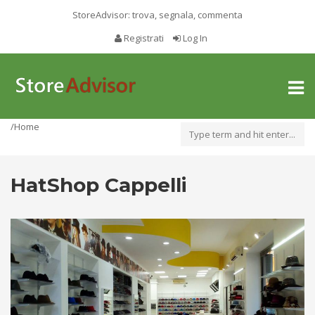
StoreAdvisor: trova, segnala, commenta
Registrati
Log In
Toggl
naviga
/Home
HatShop Cappelli