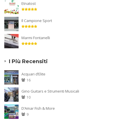
Etnatost
Il Campione Sport
Marmi Fontanelli
I Più Recensiti
Acquari d’Elite
16
Gino Guitars e Strumenti Musicali
10
D’Amar Fish & More
9