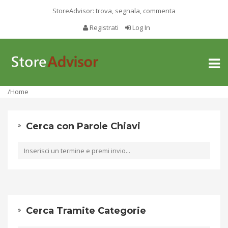
StoreAdvisor: trova, segnala, commenta
Registrati
Log In
Toggl
naviga
/Home
Cerca con Parole Chiavi
Cerca Tramite Categorie