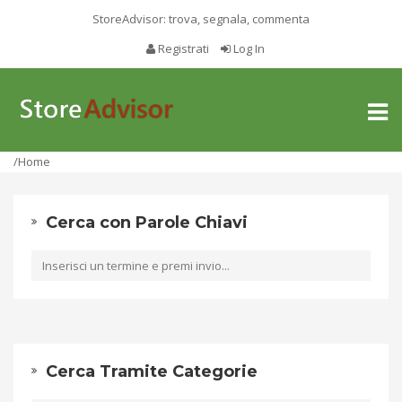
StoreAdvisor: trova, segnala, commenta
Registrati
Log In
Toggl
naviga
/Home
Cerca con Parole Chiavi
Cerca Tramite Categorie