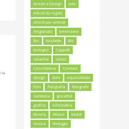
Arredo e Design
arte
Articoli da regalo
articoli per animali
Artigianato
benessere
Bici
biciclette
Bio
biologico
Cappelli
celiachia
celiaci
Cioccolateria
Cosmesi
e la
design
dolci
equosolidale
Fiori
fotografia
fotografo
Gelateria
giocattoli
grafica
informatica
libreria
Milano
Mobili
musica
Noleggio