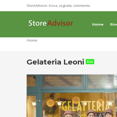
StoreAdvisor: trova, segnala, commenta
Home
Ric
/Home
Gelateria Leoni
Eco