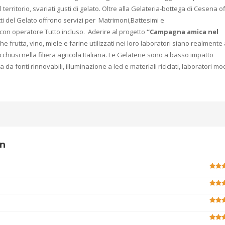
rritorio, svariati gusti di gelato. Oltre alla Gelateria-bottega di Cesena o
tti del Gelato offrono servizi per Matrimoni,Battesimi e
on operatore Tutto incluso. Aderire al progetto
“Campagna amica nel
 che frutta, vino, miele e farine utilizzati nei loro laboratori siano realmente
racchiusi nella filiera agricola Italiana. Le Gelaterie sono a basso impatto
 da fonti rinnovabili, illuminazione a led e materiali riciclati, laboratori mo
wn