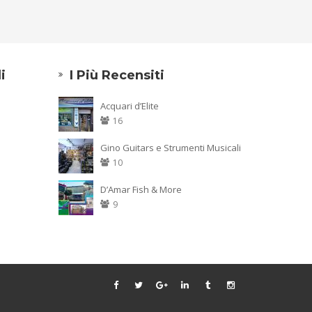
i
I Più Recensiti
Acquari d’Elite
16
Gino Guitars e Strumenti Musicali
10
D’Amar Fish & More
9