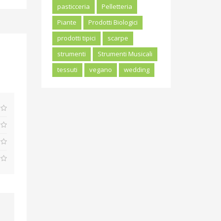
pasticceria
Pelletteria
Piante
Prodotti Biologici
prodotti tipici
scarpe
strumenti
Strumenti Musicali
tessuti
vegano
wedding