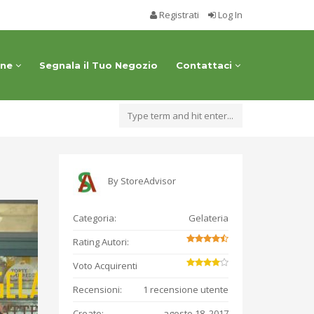
Registrati
Log In
one
Segnala il Tuo Negozio
Contattaci
By
StoreAdvisor
Categoria:
Gelateria
Rating Autori:
Voto Acquirenti
Recensioni:
1 recensione utente
Creato:
agosto 18, 2017