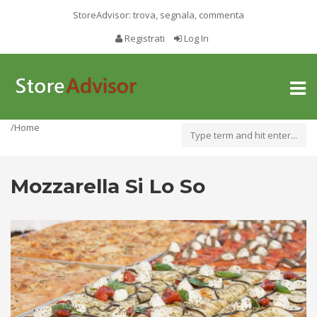
StoreAdvisor: trova, segnala, commenta
Registrati
Log In
Toggl
naviga
/Home
Mozzarella Si Lo So