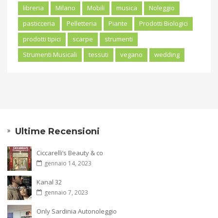
libreria
Milano
Mobili
musica
Noleggio
pasticceria
Pelletteria
Piante
Prodotti Biologici
prodotti tipici
scarpe
strumenti
Strumenti Musicali
tessuti
vegano
wedding
Ultime Recensioni
Ciccarelli’s Beauty & co
gennaio 14, 2023
Kanal 32
gennaio 7, 2023
Only Sardinia Autonoleggio