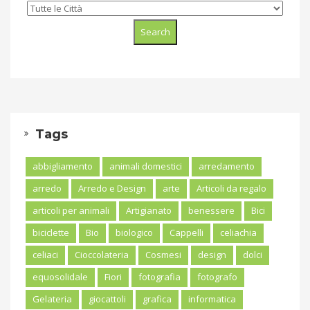
Tags
abbigliamento
animali domestici
arredamento
arredo
Arredo e Design
arte
Articoli da regalo
articoli per animali
Artigianato
benessere
Bici
biciclette
Bio
biologico
Cappelli
celiachia
celiaci
Cioccolateria
Cosmesi
design
dolci
equosolidale
Fiori
fotografia
fotografo
Gelateria
giocattoli
grafica
informatica