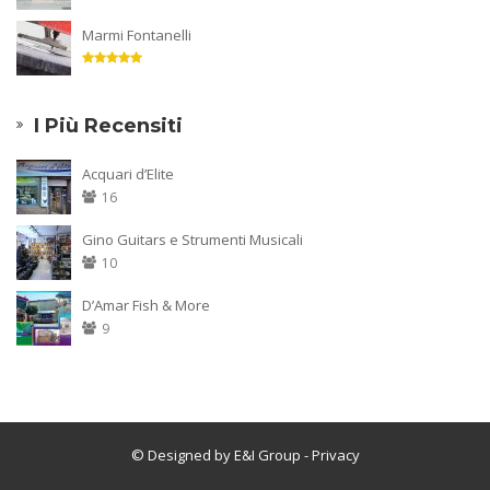
Marmi Fontanelli
I Più Recensiti
Acquari d’Elite
16
Gino Guitars e Strumenti Musicali
10
D’Amar Fish & More
9
© Designed by E&I Group
- Privacy