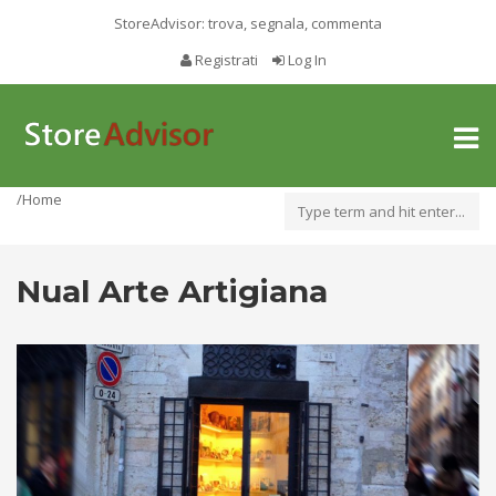
StoreAdvisor: trova, segnala, commenta
Registrati
Log In
Toggl
naviga
/Home
Nual Arte Artigiana