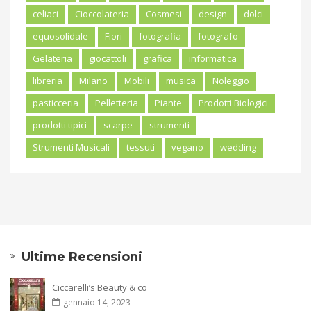
celiaci
Cioccolateria
Cosmesi
design
dolci
equosolidale
Fiori
fotografia
fotografo
Gelateria
giocattoli
grafica
informatica
libreria
Milano
Mobili
musica
Noleggio
pasticceria
Pelletteria
Piante
Prodotti Biologici
prodotti tipici
scarpe
strumenti
Strumenti Musicali
tessuti
vegano
wedding
Ultime Recensioni
Ciccarelli’s Beauty & co
gennaio 14, 2023