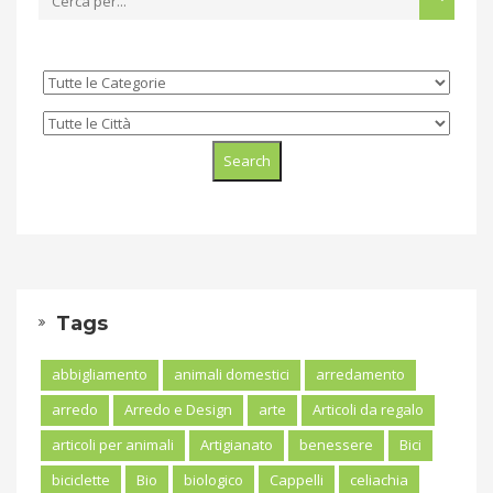
Tags
abbigliamento
animali domestici
arredamento
arredo
Arredo e Design
arte
Articoli da regalo
articoli per animali
Artigianato
benessere
Bici
biciclette
Bio
biologico
Cappelli
celiachia