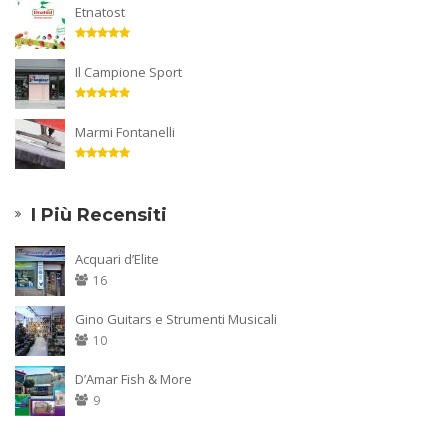
Etnatost
Il Campione Sport
Marmi Fontanelli
I Più Recensiti
Acquari d’Elite
16
Gino Guitars e Strumenti Musicali
10
D’Amar Fish & More
9