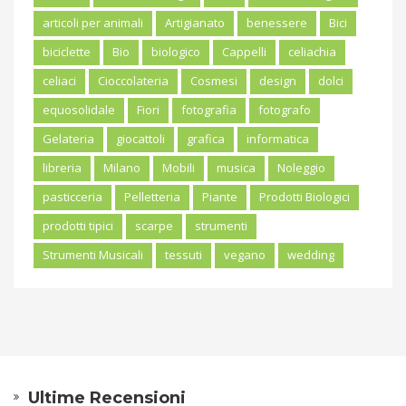
articoli per animali
Artigianato
benessere
Bici
biciclette
Bio
biologico
Cappelli
celiachia
celiaci
Cioccolateria
Cosmesi
design
dolci
equosolidale
Fiori
fotografia
fotografo
Gelateria
giocattoli
grafica
informatica
libreria
Milano
Mobili
musica
Noleggio
pasticceria
Pelletteria
Piante
Prodotti Biologici
prodotti tipici
scarpe
strumenti
Strumenti Musicali
tessuti
vegano
wedding
Ultime Recensioni