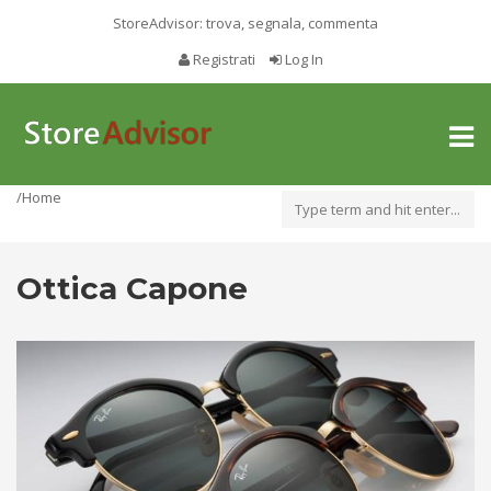
StoreAdvisor: trova, segnala, commenta
Registrati
Log In
Toggl
naviga
/Home
Ottica Capone