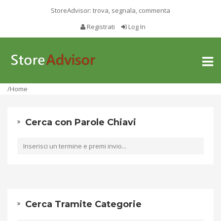
StoreAdvisor: trova, segnala, commenta
Registrati
Log In
Toggl
naviga
/Home
Cerca con Parole Chiavi
Cerca Tramite Categorie