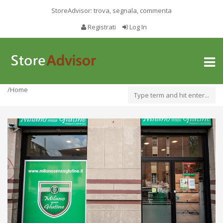
StoreAdvisor: trova, segnala, commenta
Registrati
Log In
Toggl
naviga
/Home