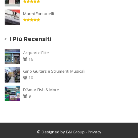
Marmi Fontanelli
I Più Recensiti
Acquari d’Elite
16
Gino Guitars e Strumenti Musicali
10
D’Amar Fish & More
9
© Designed by E&I Group
- Privacy