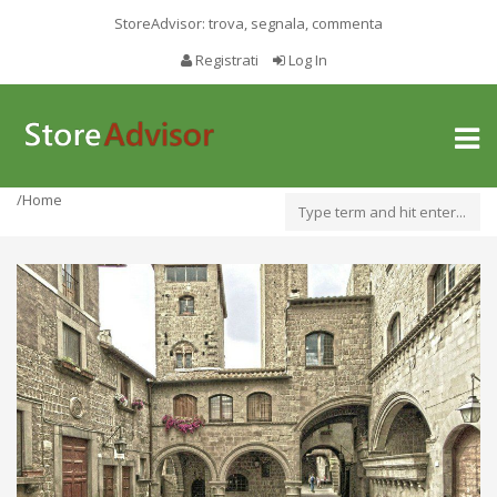
StoreAdvisor: trova, segnala, commenta
Registrati
Log In
Toggl
naviga
/Home