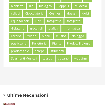
biciclette
Bio
biologico
Cappelli
celiachia
celiaci
Cioccolateria
Cosmesi
design
dolci
equosolidale
Fiori
fotografia
fotografo
Gelateria
giocattoli
grafica
informatica
libreria
Milano
Mobili
musica
Noleggio
pasticceria
Pelletteria
Piante
Prodotti Biologici
prodotti tipici
scarpe
strumenti
Strumenti Musicali
tessuti
vegano
wedding
Ultime Recensioni