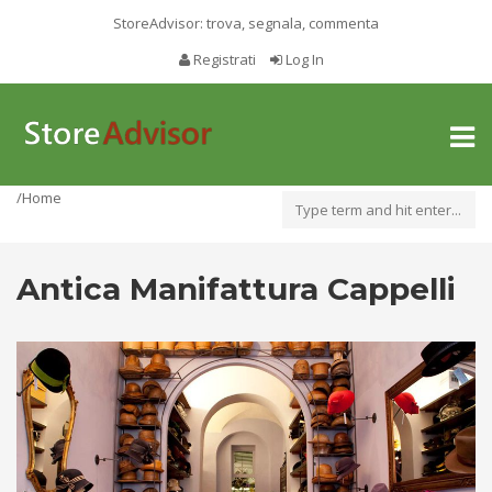
StoreAdvisor: trova, segnala, commenta
Registrati
Log In
Toggl
naviga
/Home
Antica Manifattura Cappelli