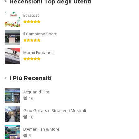
Recensioni Top degli Utenti
Etnatost
Il Campione Sport
Marmi Fontanelli
I Più Recensiti
Acquari d’Elite
16
Gino Guitars e Strumenti Musicali
10
D’Amar Fish & More
9