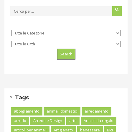
Tags
abbigliamento
animali domestici
arredamento
arredo
Arredo e Design
arte
Articoli da regalo
articoli per animali
Artigianato
benessere
Bici