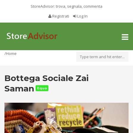
StoreAdvisor: trova, segnala, commenta
Registrati
Log In
Toggl
naviga
/Home
Bottega Sociale Zai
Saman
Equo