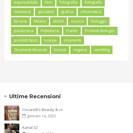
equosolidale
Fiori
fotografia
fotografo
Gelateria
giocattoli
grafica
informatica
libreria
Milano
Mobili
musica
Noleggio
pasticceria
Pelletteria
Piante
Prodotti Biologici
prodotti tipici
scarpe
strumenti
Strumenti Musicali
tessuti
vegano
wedding
Ultime Recensioni
Ciccarelli’s Beauty & co
gennaio 14, 2023
Kanal 32