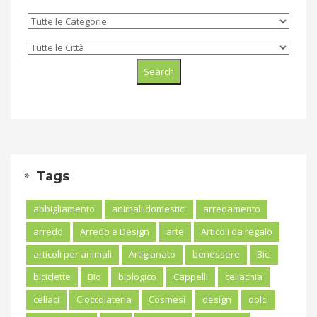
Tags
abbigliamento
animali domestici
arredamento
arredo
Arredo e Design
arte
Articoli da regalo
articoli per animali
Artigianato
benessere
Bici
biciclette
Bio
biologico
Cappelli
celiachia
celiaci
Cioccolateria
Cosmesi
design
dolci