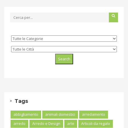
Tags
abbigliamento
animali domestici
arredamento
arredo
Arredo e Design
arte
Articoli da regalo