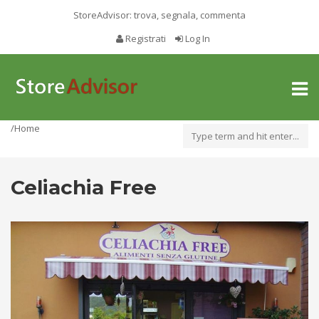
StoreAdvisor: trova, segnala, commenta
Registrati
Log In
Toggl
naviga
/Home
Celiachia Free