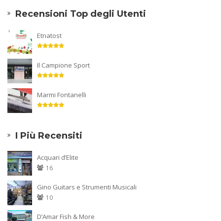
Recensioni Top degli Utenti
Etnatost
Il Campione Sport
Marmi Fontanelli
I Più Recensiti
Acquari d’Elite
16
Gino Guitars e Strumenti Musicali
10
D’Amar Fish & More