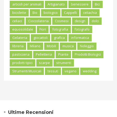
articoli per animali
Artigianato
benessere
Bici
biciclette
Bio
biologico
Cappelli
celiachia
celiaci
Cioccolateria
Cosmesi
design
dolci
equosolidale
Fiori
fotografia
fotografo
Gelateria
giocattoli
grafica
informatica
libreria
Milano
Mobili
musica
Noleggio
pasticceria
Pelletteria
Piante
Prodotti Biologici
prodotti tipici
scarpe
strumenti
Strumenti Musicali
tessuti
vegano
wedding
Ultime Recensioni