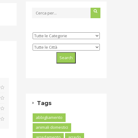
Tags
abbigliamento
animali domestici
arredamento
arredo