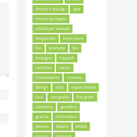
Arredo e Design
arte
Articoli da regalo
articoli per animali
Artigianato
benessere
Bici
biciclette
Bio
biologico
Cappelli
celiachia
celiaci
Cioccolateria
Cosmesi
design
dolci
equosolidale
Fiori
fotografia
fotografo
Gelateria
giocattoli
grafica
informatica
libreria
Milano
Mobili
musica
Noleggio