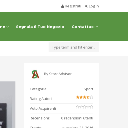
Registrati
Log In
one
Segnala il Tuo Negozio
Contattaci
By
StoreAdvisor
Categoria:
Sport
Rating Autori:
Voto Acquirenti
Recensioni:
0 recensioni utenti
Creato:
dicembre 21, 2016