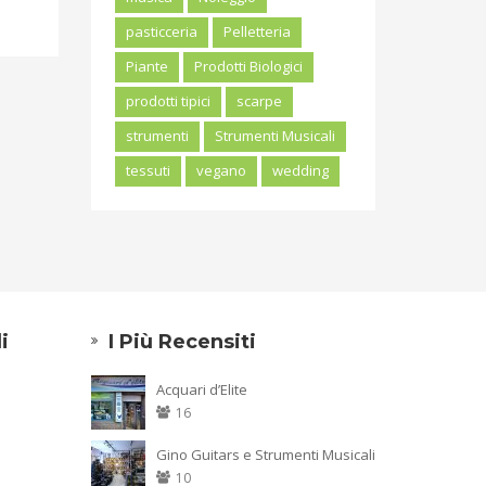
pasticceria
Pelletteria
Piante
Prodotti Biologici
prodotti tipici
scarpe
strumenti
Strumenti Musicali
tessuti
vegano
wedding
i
I Più Recensiti
Acquari d’Elite
16
Gino Guitars e Strumenti Musicali
10