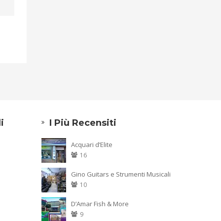
i
I Più Recensiti
Acquari d’Elite
16
Gino Guitars e Strumenti Musicali
10
D’Amar Fish & More
9