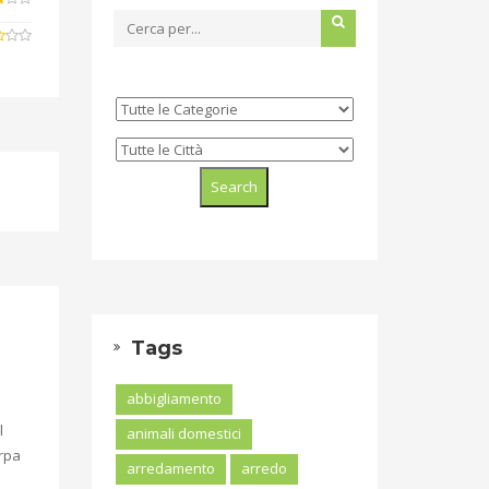
Tags
abbigliamento
l
animali domestici
arpa
arredamento
arredo