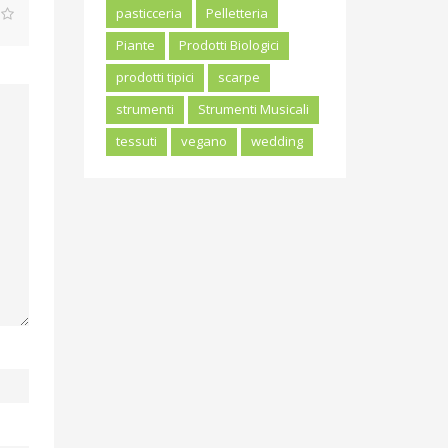
pasticceria
Pelletteria
Piante
Prodotti Biologici
prodotti tipici
scarpe
strumenti
Strumenti Musicali
tessuti
vegano
wedding