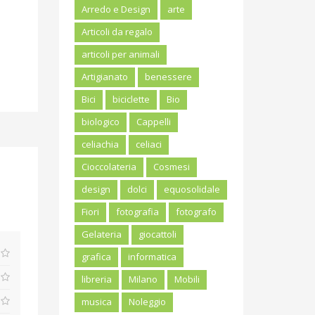
Arredo e Design
arte
Articoli da regalo
articoli per animali
Artigianato
benessere
Bici
biciclette
Bio
biologico
Cappelli
celiachia
celiaci
Cioccolateria
Cosmesi
design
dolci
equosolidale
Fiori
fotografia
fotografo
Gelateria
giocattoli
grafica
informatica
libreria
Milano
Mobili
musica
Noleggio