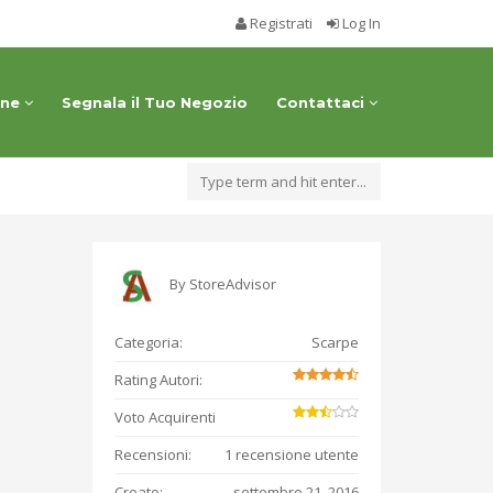
Registrati
Log In
one
Segnala il Tuo Negozio
Contattaci
By
StoreAdvisor
Categoria:
Scarpe
Rating Autori:
Voto Acquirenti
Recensioni:
1 recensione utente
Creato:
settembre 21, 2016