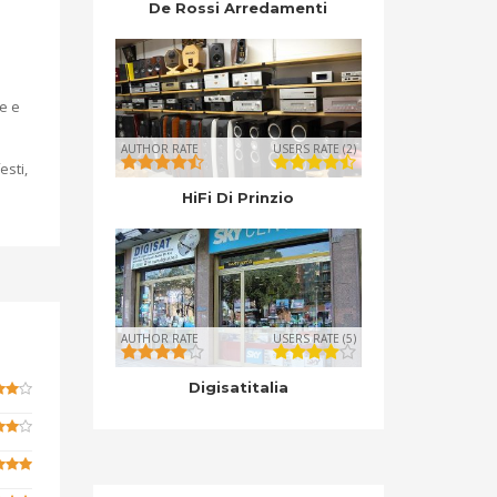
De Rossi Arredamenti
ve e
AUTHOR RATE
USERS RATE (2)
esti,
HiFi Di Prinzio
AUTHOR RATE
USERS RATE (5)
Digisatitalia