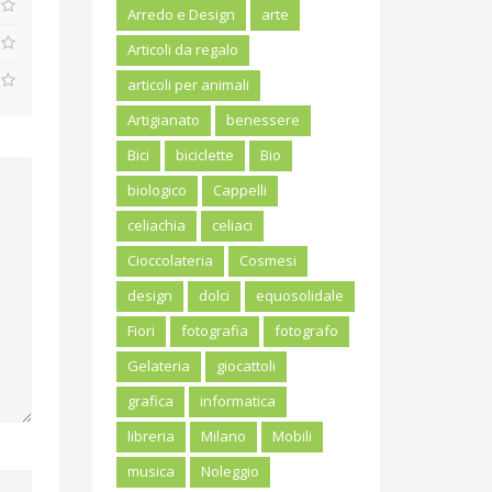
Arredo e Design
arte
Articoli da regalo
articoli per animali
Artigianato
benessere
Bici
biciclette
Bio
biologico
Cappelli
celiachia
celiaci
Cioccolateria
Cosmesi
design
dolci
equosolidale
Fiori
fotografia
fotografo
Gelateria
giocattoli
grafica
informatica
libreria
Milano
Mobili
musica
Noleggio