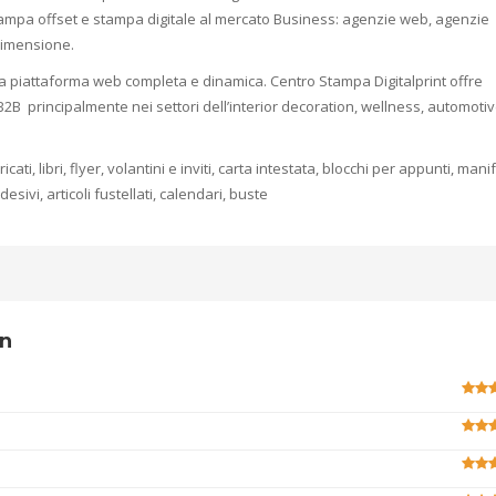
di stampa offset e stampa digitale al mercato Business: agenzie web, agenzie
 dimensione.
na piattaforma web completa e dinamica. Centro Stampa Digitalprint offre
B2B principalmente nei settori dell’interior decoration, wellness, automoti
cati, libri, flyer, volantini e inviti, carta intestata, blocchi per appunti, manif
esivi, articoli fustellati, calendari, buste
wn