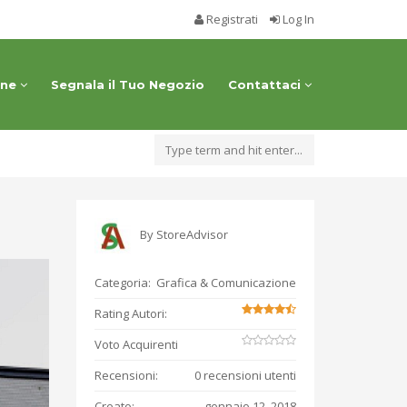
Registrati
Log In
one
Segnala il Tuo Negozio
Contattaci
By
StoreAdvisor
Categoria:
Grafica & Comunicazione
Rating Autori:
Voto Acquirenti
Recensioni:
0 recensioni utenti
Creato:
gennaio 12, 2018