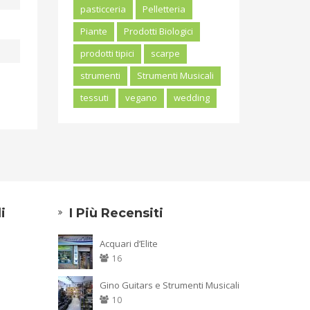
pasticceria
Pelletteria
Piante
Prodotti Biologici
prodotti tipici
scarpe
strumenti
Strumenti Musicali
tessuti
vegano
wedding
i
I Più Recensiti
Acquari d’Elite
16
Gino Guitars e Strumenti Musicali
10