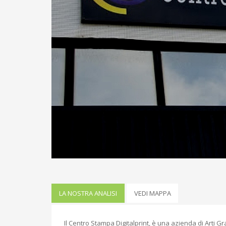
LA NOSTRA ANALISI
VEDI MAPPA
Il Centro Stampa Digitalprint, è una azienda di Arti Gr