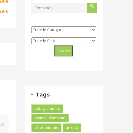
Tags
abbigliamento
animali domestici
arredamento
arredo