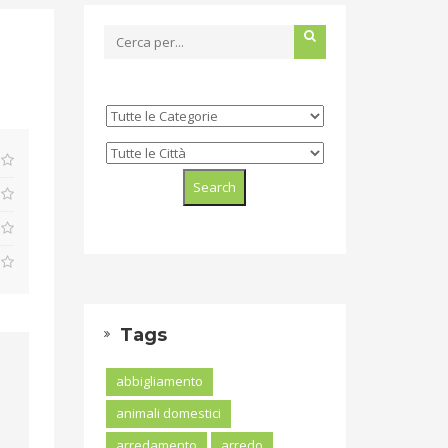
Tags
abbigliamento
animali domestici
arredamento
arredo