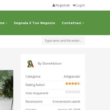
Registrati
Log In
one
Segnala il Tuo Negozio
Contattaci
By
StoreAdvisor
Categoria:
Artigianato
Rating Autori:
Voto Acquirenti
Recensioni:
0 recensioni utenti
Creato:
marzo 10, 2018