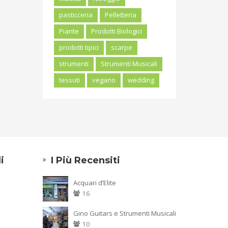
pasticceria
Pelletteria
Piante
Prodotti Biologici
prodotti tipici
scarpe
strumenti
Strumenti Musicali
tessuti
vegano
wedding
i
I Più Recensiti
Acquari d’Elite
16
Gino Guitars e Strumenti Musicali
10