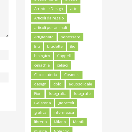
Arredo e Design
arte
Articoli da regalo
articoli per animali
Artigianato
benessere
Bici
biciclette
Bio
biologico
Cappelli
celiachia
celiaci
Cioccolateria
Cosmesi
design
dolci
equosolidale
Fiori
fotografia
fotografo
Gelateria
giocattoli
grafica
informatica
libreria
Milano
Mobili
musica
Noleggio