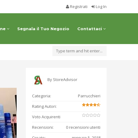
Registrati
Log In
one
Segnala il Tuo Negozio
Contattaci
By
StoreAdvisor
Categoria:
Parrucchieri
Rating Autori:
Voto Acquirenti
Recensioni:
0 recensioni utenti
Creato:
gennaio 5, 2018