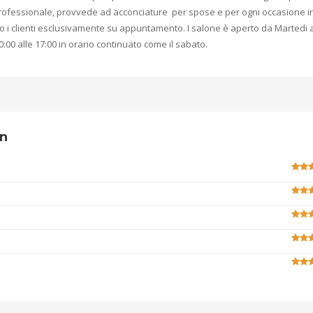
f professionale, provvede ad acconciature per spose e per ogni occasione i
no i clienti esclusivamente su appuntamento. I salone è aperto da Martedi 
0 alle 17:00 in orario continuato come il sabato.
wn