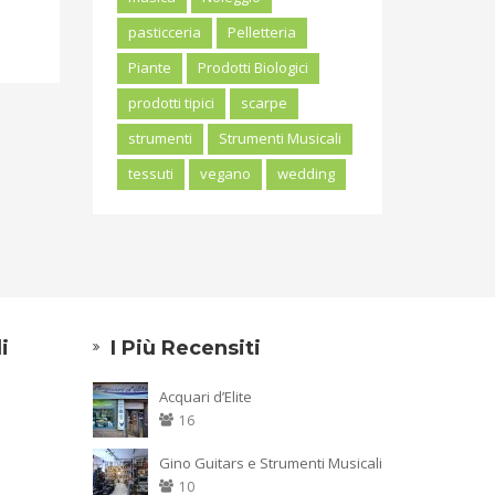
pasticceria
Pelletteria
Piante
Prodotti Biologici
prodotti tipici
scarpe
strumenti
Strumenti Musicali
tessuti
vegano
wedding
i
I Più Recensiti
Acquari d’Elite
16
Gino Guitars e Strumenti Musicali
10