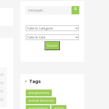
Tags
abbigliamento
animali domestici
arredamento
arredo