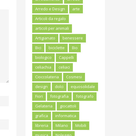
Arredo e Design
arte
Articoli da regalo
articoli per animali
Artigianato
benessere
Bici
biciclette
Bio
biologico
Cappelli
celiachia
celiaci
Cioccolateria
Cosmesi
design
dolci
equosolidale
Fiori
fotografia
fotografo
Gelateria
giocattoli
grafica
informatica
libreria
Milano
Mobili
musica
Noleggio