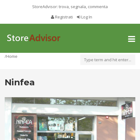
StoreAdvisor: trova, segnala, commenta
Registrati
Log In
Toggl
naviga
/Home
Ninfea