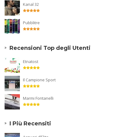
Kanal 32
Pubblitre
Recensioni Top degli Utenti
Etnatost
Il Campione Sport
Marmi Fontanelli
I Più Recensiti
Acquari d’Elite