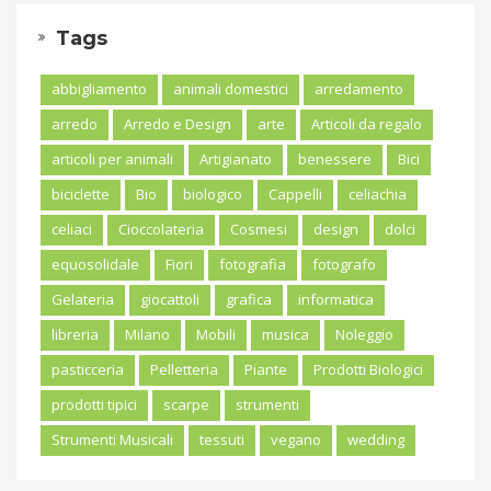
Tags
abbigliamento
animali domestici
arredamento
arredo
Arredo e Design
arte
Articoli da regalo
articoli per animali
Artigianato
benessere
Bici
biciclette
Bio
biologico
Cappelli
celiachia
celiaci
Cioccolateria
Cosmesi
design
dolci
equosolidale
Fiori
fotografia
fotografo
Gelateria
giocattoli
grafica
informatica
libreria
Milano
Mobili
musica
Noleggio
pasticceria
Pelletteria
Piante
Prodotti Biologici
prodotti tipici
scarpe
strumenti
Strumenti Musicali
tessuti
vegano
wedding