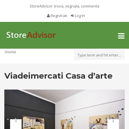
StoreAdvisor: trova, segnala, commenta
Registrati
Log In
Toggl
naviga
/Home
Viadeimercati Casa d’arte