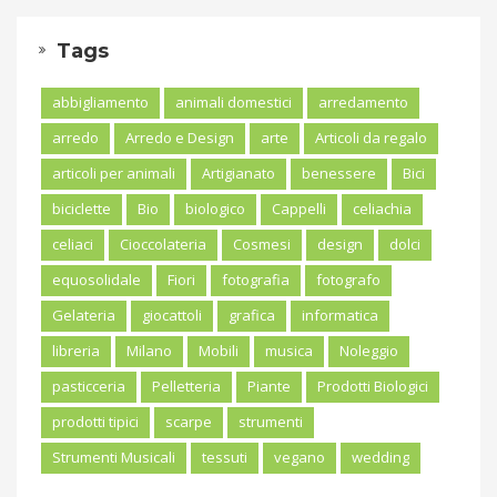
Tags
abbigliamento
animali domestici
arredamento
arredo
Arredo e Design
arte
Articoli da regalo
articoli per animali
Artigianato
benessere
Bici
biciclette
Bio
biologico
Cappelli
celiachia
celiaci
Cioccolateria
Cosmesi
design
dolci
equosolidale
Fiori
fotografia
fotografo
Gelateria
giocattoli
grafica
informatica
libreria
Milano
Mobili
musica
Noleggio
pasticceria
Pelletteria
Piante
Prodotti Biologici
prodotti tipici
scarpe
strumenti
Strumenti Musicali
tessuti
vegano
wedding