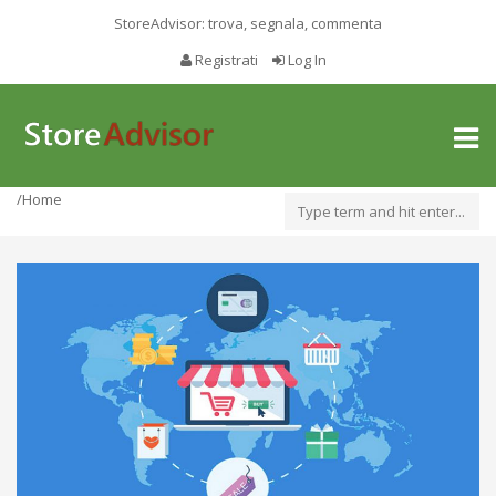
StoreAdvisor: trova, segnala, commenta
Registrati
Log In
Toggl
naviga
/Home