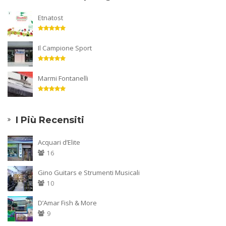
Etnatost
Il Campione Sport
Marmi Fontanelli
I Più Recensiti
Acquari d’Elite
16
Gino Guitars e Strumenti Musicali
10
D’Amar Fish & More
9