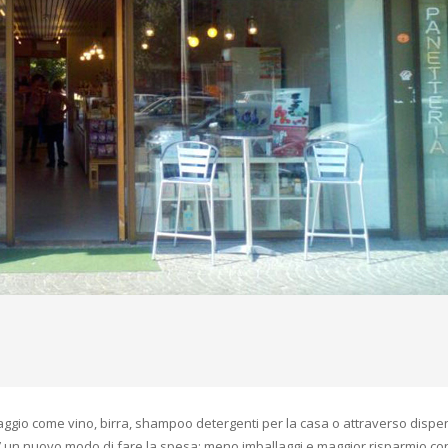
inaggio come vino, birra, shampoo detergenti per la casa o attraverso dispe
o. E’ un nuovo modo di fare la spesa: meno imballaggi e maggior risparmio co