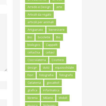
Arredo e Design
arte
Articoli da regalo
articoli per animali
Artigianato
benessere
Bici
biciclette
Bio
biologico
Cappelli
celiachia
celiaci
Cioccolateria
Cosmesi
design
dolci
equosolidale
Fiori
fotografia
fotografo
Gelateria
giocattoli
grafica
informatica
libreria
Milano
Mobili
musica
Noleggio