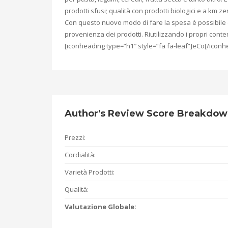
prodotti sfusi; qualità con prodotti biologici e a km ze
Con questo nuovo modo di fare la spesa è possibile d
provenienza dei prodotti. Riutilizzando i propri conten
[iconheading type=”h1″ style=”fa fa-leaf”]eCo[/iconh
Author's Review Score Breakdo
Prezzi:
Cordialità:
Varietà Prodotti:
Qualità:
Valutazione Globale: