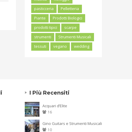
pasticceria
Pelletteria
Piante
Prodotti Biologici
prodotti tipici
scarpe
strumenti
Strumenti Musicali
tessuti
vegano
wedding
i
I Più Recensiti
Acquari d’Elite
16
Gino Guitars e Strumenti Musicali
10