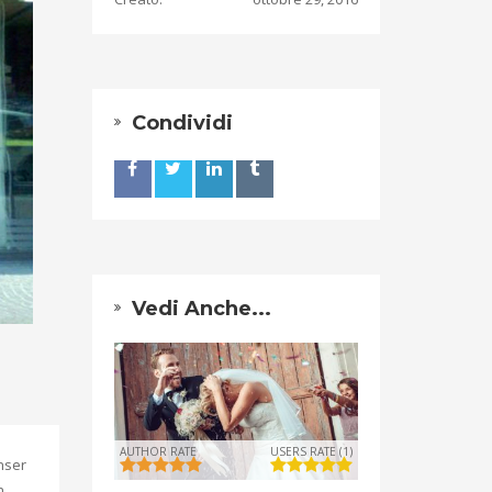
Condividi
Vedi Anche...
AUTHOR RATE
USERS RATE (1)
nser
n