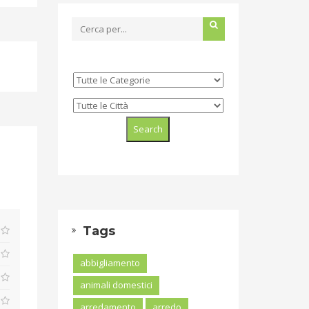
Tags
abbigliamento
animali domestici
arredamento
arredo