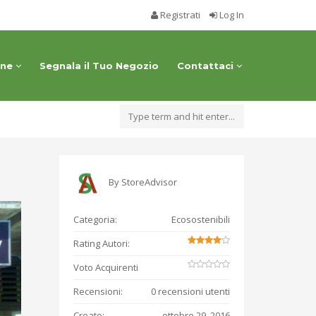
Registrati
Log In
one
Segnala il Tuo Negozio
Contattaci
By
StoreAdvisor
Categoria:
Ecosostenibili
Rating Autori:
Voto Acquirenti
Recensioni:
0 recensioni utenti
Creato:
ottobre 29, 2016