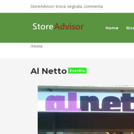
StoreAdvisor: trova, segnala, commenta
Home
Ric
/Home
Al Netto
Eco+Bio