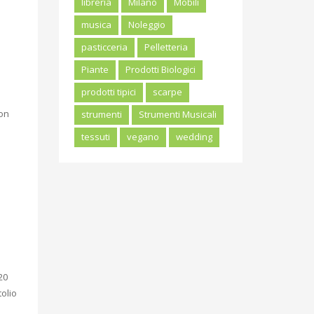
libreria
Milano
Mobili
musica
Noleggio
pasticceria
Pelletteria
Piante
Prodotti Biologici
prodotti tipici
scarpe
con
strumenti
Strumenti Musicali
tessuti
vegano
wedding
20
olio