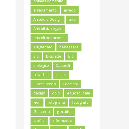
animali domestici
arredamento
arredo
Arredo e Design
arte
Articoli da regalo
articoli per animali
Artigianato
benessere
Bici
biciclette
Bio
biologico
Cappelli
celiachia
celiaci
Cioccolateria
Cosmesi
design
dolci
equosolidale
Fiori
fotografia
fotografo
Gelateria
giocattoli
grafica
informatica