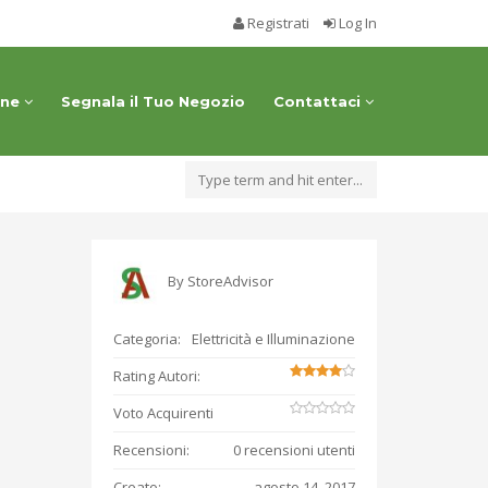
Registrati
Log In
one
Segnala il Tuo Negozio
Contattaci
By
StoreAdvisor
Categoria:
Elettricità e Illuminazione
Rating Autori:
Voto Acquirenti
Recensioni:
0 recensioni utenti
Creato:
agosto 14, 2017