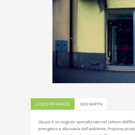
LA NOSTRA ANALISI
VEDI MAPPA
GiLuce è un negozio specializzato nel settore dell’il
energetico e alla tutela dell’ambiente. Propone prodo