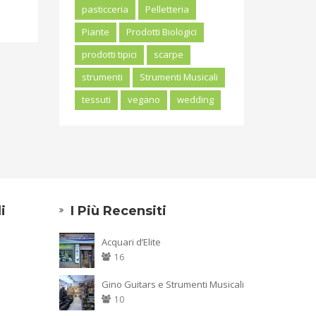
pasticceria
Pelletteria
Piante
Prodotti Biologici
prodotti tipici
scarpe
strumenti
Strumenti Musicali
tessuti
vegano
wedding
i
I Più Recensiti
Acquari d’Elite
16
Gino Guitars e Strumenti Musicali
10