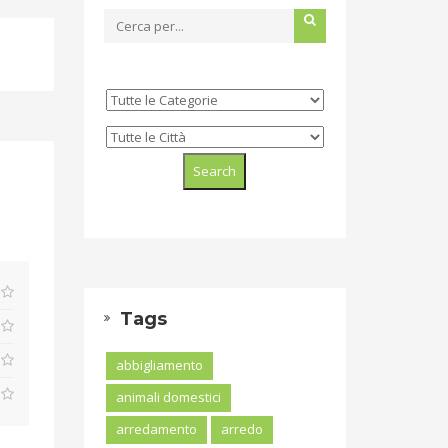
Tags
abbigliamento
animali domestici
arredamento
arredo