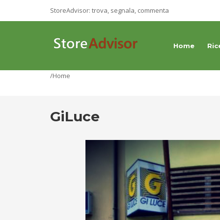
StoreAdvisor: trova, segnala, commenta
Home
Ric
/Home
GiLuce