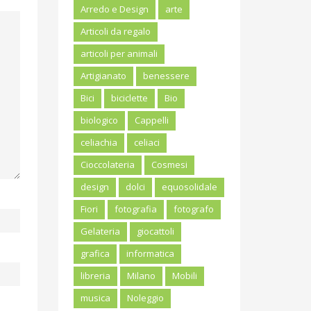
Arredo e Design
arte
Articoli da regalo
articoli per animali
Artigianato
benessere
Bici
biciclette
Bio
biologico
Cappelli
celiachia
celiaci
Cioccolateria
Cosmesi
design
dolci
equosolidale
Fiori
fotografia
fotografo
Gelateria
giocattoli
grafica
informatica
libreria
Milano
Mobili
musica
Noleggio