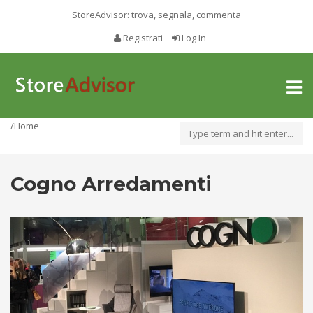
StoreAdvisor: trova, segnala, commenta
Registrati
Log In
Toggl
naviga
/Home
Cogno Arredamenti