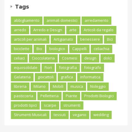
Tags
abbigliamento
animali domestici
arredamento
arredo
Arredo e Design
arte
Articoli da regalo
articoli per animali
Artigianato
benessere
Bici
biciclette
Bio
biologico
Cappelli
celiachia
celiaci
Cioccolateria
Cosmesi
design
dolci
equosolidale
Fiori
fotografia
fotografo
Gelateria
giocattoli
grafica
informatica
libreria
Milano
Mobili
musica
Noleggio
pasticceria
Pelletteria
Piante
Prodotti Biologici
prodotti tipici
scarpe
strumenti
Strumenti Musicali
tessuti
vegano
wedding